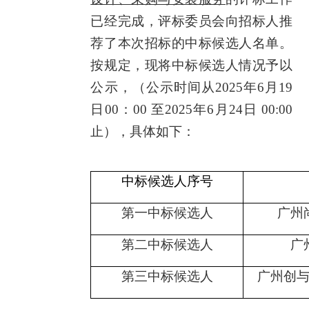
已经完成，评标委员会向招标人推
荐了本次招标的中标候选人名单。
按规定，现将中标候选人情况予以
公示，（公示时间从
202
5
年
6
月
19
日
00：00 至202
5
年
6
月
24
日
00:00
止），具体如下：
中标候选人序号
第一中标候选人
广州
第
二
中标候选人
广
第
三
中标候选人
广州创