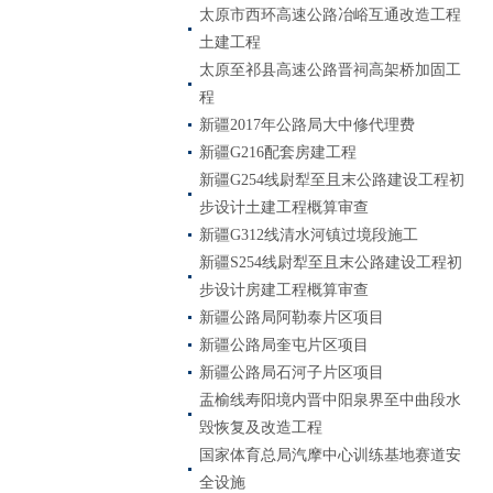
太原市西环高速公路冶峪互通改造工程
土建工程
太原至祁县高速公路晋祠高架桥加固工
程
新疆2017年公路局大中修代理费
新疆G216配套房建工程
新疆G254线尉犁至且末公路建设工程初
步设计土建工程概算审查
新疆G312线清水河镇过境段施工
新疆S254线尉犁至且末公路建设工程初
步设计房建工程概算审查
新疆公路局阿勒泰片区项目
新疆公路局奎屯片区项目
新疆公路局石河子片区项目
盂榆线寿阳境内晋中阳泉界至中曲段水
毁恢复及改造工程
国家体育总局汽摩中心训练基地赛道安
全设施