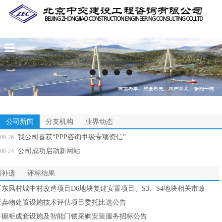
Skip
to
main
content
公司新闻
分支机构
业界动态
我公司喜获“PPP咨询甲级专项资信”
09-26
公司成功启动新网站
08-24
清补遗
评标结果
东风村城中村改造项目D6地块复建安置项目、S3、S4地块相关市政配
废弃物处置设施技术评估项目委托比选公告
目橱柜成套设施及智能门锁采购安装服务招标公告